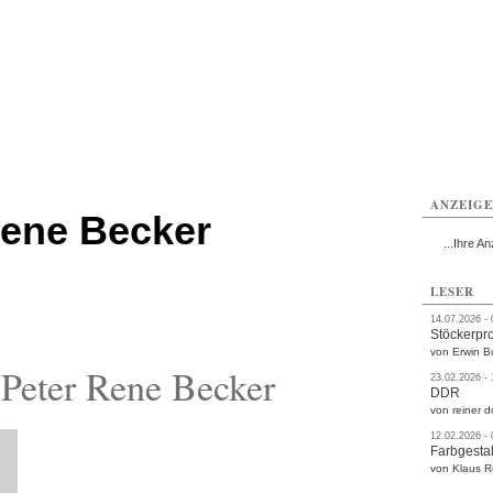
rlitz
Görlitz
Görlitz
Görlitz
Görlitz
Görlitz
rvice
Verkehr
Gesundheit
Kultur
Sport
Termine
ANZEIG
Rene Becker
...Ihre An
LESER
14.07.2026 -
Stöckerpr
von Erwin B
Peter Rene Becker
23.02.2026 -
DDR
von reiner d
12.02.2026 -
Farbgestal
von Klaus 