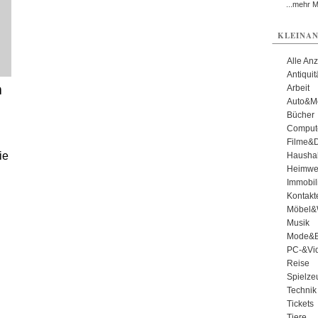
...mehr 
KLEINAN
Alle An
Antiqui
n
Arbeit
Auto&Mo
Bücher
Comput
Filme&
ie
Haushal
Heimwe
Immobil
Kontakt
Möbel&
Musik
Mode&B
PC-&Vid
Reise
Spielze
Technik
Tickets
Tiere