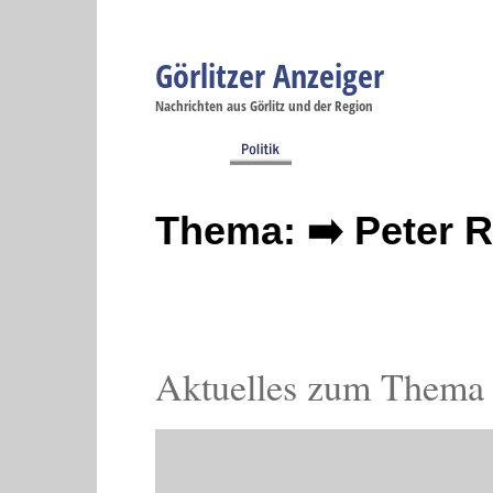
Görlitzer Anzeiger
Navigation
Nachrichten aus Görlitz und der Region
Menüpunkte
Görlitz
Görlitz
Görlitz
Görlitz
Gö
Startseite
Politik
Gesellschaft
Wirtschaft
Se
Thema: ➡️ Peter 
Aktuelles zum Thema 