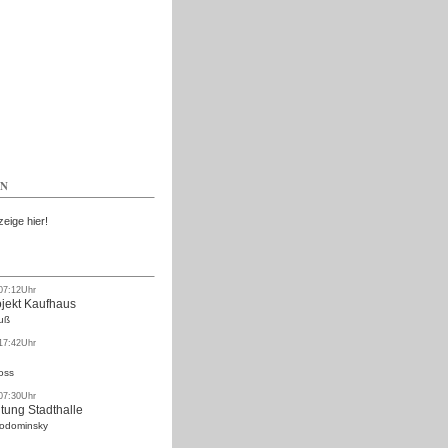
Kostenlos
EN
zeige hier!
 07:12Uhr
ojekt Kaufhaus
uß
 17:42Uhr
oss
 07:30Uhr
tung Stadthalle
Rodominsky