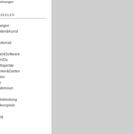
Meinungen
ZEIGEN
zeigen
täten&Kunst
torrad
er&Software
DVDs
tsgeräte
rker&Garten
ien
e
Wohnen
ekleidung
eospiele
ug