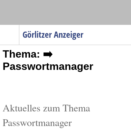
Navigation
Görlitzer Anzeiger
Startseite
Thema: ➡️
Menüpunkte
Politik
Passwortmanager
Gesellschaft
Wirtschaft
Service
Verkehr
Aktuelles zum Thema
Gesundheit
Passwortmanager
Kultur
Sport