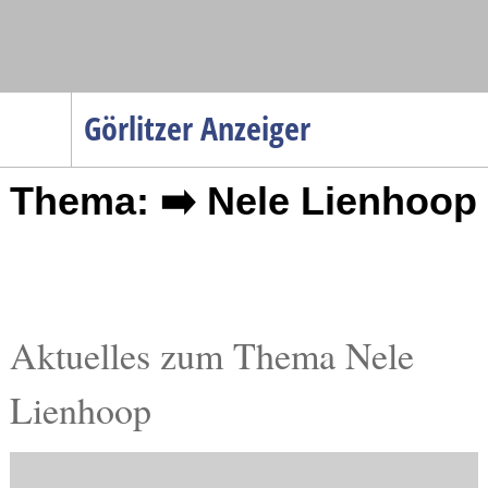
Navigation
Görlitzer Anzeiger
Startseite
Thema: ➡️ Nele Lienhoop
Menüpunkte
Politik
Gesellschaft
Wirtschaft
Service
Aktuelles zum Thema Nele
Verkehr
Lienhoop
Gesundheit
Kultur
Sport