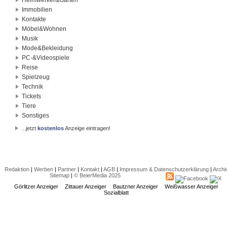
Immobilien
Kontakte
Möbel&Wohnen
Musik
Mode&Bekleidung
PC-&Videospiele
Reise
Spielzeug
Technik
Tickets
Tiere
Sonstiges
...jetzt
kostenlos
Anzeige eintragen!
Redaktion
|
Werben
|
Partner
|
Kontakt
|
AGB
|
Impressum & Datenschutzerklärung
|
Archi
Sitemap
|
© BeierMedia 2025
Görlitzer Anzeiger
Zittauer Anzeiger
Bautzner Anzeiger
Weißwasser Anzeiger
Sozialblatt