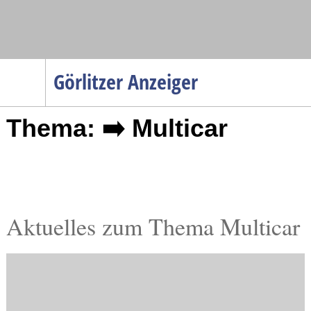
Navigation
Görlitzer Anzeiger
Startseite
Thema: ➡️ Multicar
Menüpunkte
Politik
Gesellschaft
Wirtschaft
Service
Aktuelles zum Thema Multicar
Verkehr
Gesundheit
Kultur
Sport