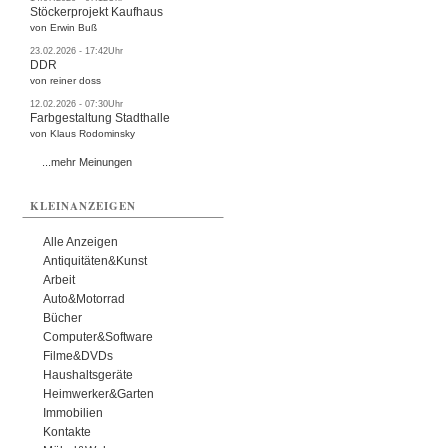
Stöckerprojekt Kaufhaus
von Erwin Buß
23.02.2026 - 17:42Uhr
DDR
von reiner doss
12.02.2026 - 07:30Uhr
Farbgestaltung Stadthalle
von Klaus Rodominsky
...mehr Meinungen
KLEINANZEIGEN
Alle Anzeigen
Antiquitäten&Kunst
Arbeit
Auto&Motorrad
Bücher
Computer&Software
Filme&DVDs
Haushaltsgeräte
Heimwerker&Garten
Immobilien
Kontakte