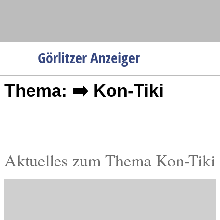
Navigation
Görlitzer Anzeiger
Startseite
Thema: ➡️ Kon-Tiki
Menüpunkte
Politik
Gesellschaft
Wirtschaft
Service
Aktuelles zum Thema Kon-Tiki
Verkehr
Gesundheit
Kultur
Sport