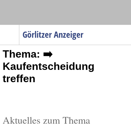
Navigation
Görlitzer Anzeiger
Startseite
Thema: ➡️
Menüpunkte
Politik
Kaufentscheidung
Gesellschaft
treffen
Wirtschaft
Service
Verkehr
Gesundheit
Aktuelles zum Thema
Kultur
Sport