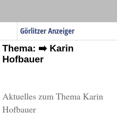
Navigation
Görlitzer Anzeiger
Startseite
Thema: ➡️ Karin
Menüpunkte
Politik
Hofbauer
Gesellschaft
Wirtschaft
Service
Verkehr
Aktuelles zum Thema Karin
Gesundheit
Hofbauer
Kultur
Sport