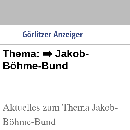
Navigation
Görlitzer Anzeiger
Startseite
Thema: ➡️ Jakob-
Menüpunkte
Politik
Böhme-Bund
Gesellschaft
Wirtschaft
Service
Verkehr
Aktuelles zum Thema Jakob-
Gesundheit
Böhme-Bund
Kultur
Sport