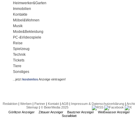
Heimwerker&Garten
Immobilien
Kontakte
Möbel&Wohnen
Musik
Mode&Bekleidung
PC-&Videospiele
Reise
Spielzeug
Technik
Tickets
Tiere
Sonstiges
...jetzt
kostenlos
Anzeige eintragen!
Redaktion
|
Werben
|
Partner
|
Kontakt
|
AGB
|
Impressum & Datenschutzerklärung
|
Archi
Sitemap
|
© BeierMedia 2025
Görlitzer Anzeiger
Zittauer Anzeiger
Bautzner Anzeiger
Weißwasser Anzeiger
Sozialblatt