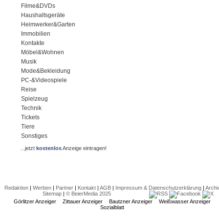
Filme&DVDs
Haushaltsgeräte
Heimwerker&Garten
Immobilien
Kontakte
Möbel&Wohnen
Musik
Mode&Bekleidung
PC-&Videospiele
Reise
Spielzeug
Technik
Tickets
Tiere
Sonstiges
...jetzt
kostenlos
Anzeige eintragen!
Redaktion
|
Werben
|
Partner
|
Kontakt
|
AGB
|
Impressum & Datenschutzerklärung
|
Archi
Sitemap
|
© BeierMedia 2025
Görlitzer Anzeiger
Zittauer Anzeiger
Bautzner Anzeiger
Weißwasser Anzeiger
Sozialblatt