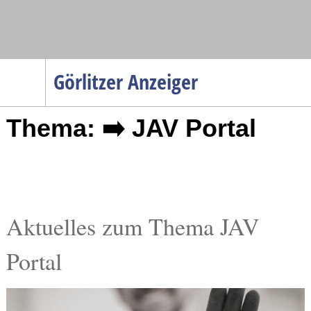
Navigation
Görlitzer Anzeiger
Startseite
Thema: ➡️ JAV Portal
Menüpunkte
Politik
Gesellschaft
Wirtschaft
Service
Aktuelles zum Thema JAV
Verkehr
Portal
Gesundheit
Kultur
Sport