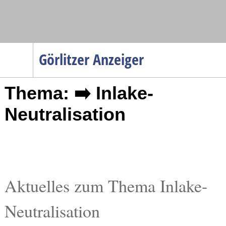
Navigation
Görlitzer Anzeiger
Startseite
Thema: ➡️ Inlake-
Menüpunkte
Politik
Neutralisation
Gesellschaft
Wirtschaft
Service
Verkehr
Aktuelles zum Thema Inlake-
Gesundheit
Neutralisation
Kultur
Sport