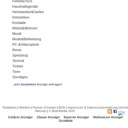
Filme&DVDs
Haushaltsgeräte
Heimwerker&Garten
Immobilien
Kontakte
Möbel&Wohnen
Musik
Mode&Bekleidung
PC-&Videospiele
Reise
Spielzeug
Technik
Tickets
Tiere
Sonstiges
...jetzt
kostenlos
Anzeige eintragen!
Redaktion
|
Werben
|
Partner
|
Kontakt
|
AGB
|
Impressum & Datenschutzerklärung
|
Archi
Sitemap
|
© BeierMedia 2025
Görlitzer Anzeiger
Zittauer Anzeiger
Bautzner Anzeiger
Weißwasser Anzeiger
Sozialblatt