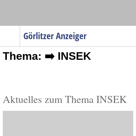
Navigation
Görlitzer Anzeiger
Startseite
Thema: ➡️ INSEK
Menüpunkte
Politik
Gesellschaft
Wirtschaft
Service
Aktuelles zum Thema INSEK
Verkehr
Gesundheit
Kultur
Sport