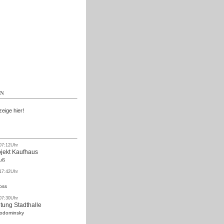
Kostenlos
EN
zeige hier!
 07:12Uhr
ojekt Kaufhaus
uß
 17:42Uhr
oss
 07:30Uhr
tung Stadthalle
Rodominsky