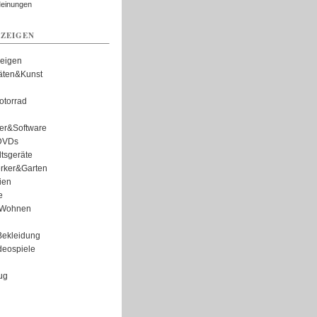
Meinungen
ZEIGEN
zeigen
täten&Kunst
torrad
er&Software
DVDs
tsgeräte
rker&Garten
ien
e
Wohnen
ekleidung
eospiele
ug