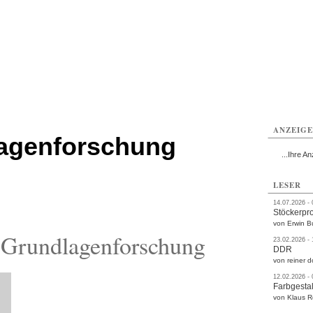
rlitz
Görlitz
Görlitz
Görlitz
Görlitz
Görlitz
rvice
Verkehr
Gesundheit
Kultur
Sport
Termine
ANZEIG
lagenforschung
...Ihre An
LESER
14.07.2026 -
Stöckerpr
von Erwin B
 Grundlagenforschung
23.02.2026 -
DDR
von reiner d
12.02.2026 -
Farbgestal
von Klaus 