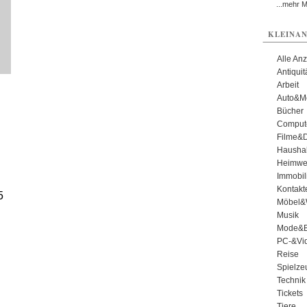
...mehr 
KLEINAN
Alle An
Antiqui
Arbeit
Auto&Mo
Bücher
Comput
Filme&
Haushal
Heimwe
Immobil
Kontakt
5
Möbel&
Musik
Mode&B
PC-&Vid
Reise
Spielze
Technik
Tickets
Tiere