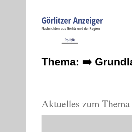
Görlitzer Anzeiger
Navigation
Nachrichten aus Görlitz und der Region
Menüpunkte
Görlitz
Görlitz
Görlitz
Görlitz
Gö
Startseite
Politik
Gesellschaft
Wirtschaft
Se
Thema: ➡️ Grund
Aktuelles zum Thema