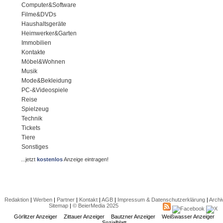
Computer&Software
Filme&DVDs
Haushaltsgeräte
Heimwerker&Garten
Immobilien
Kontakte
Möbel&Wohnen
Musik
Mode&Bekleidung
PC-&Videospiele
Reise
Spielzeug
Technik
Tickets
Tiere
Sonstiges
...jetzt
kostenlos
Anzeige eintragen!
Redaktion
|
Werben
|
Partner
|
Kontakt
|
AGB
|
Impressum & Datenschutzerklärung
|
Archi
Sitemap
|
© BeierMedia 2025
Görlitzer Anzeiger
Zittauer Anzeiger
Bautzner Anzeiger
Weißwasser Anzeiger
Sozialblatt