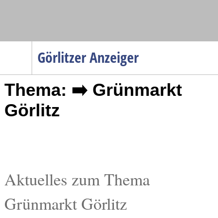
Navigation
Görlitzer Anzeiger
Startseite
Thema: ➡️ Grünmarkt
Menüpunkte
Politik
Görlitz
Gesellschaft
Wirtschaft
Service
Verkehr
Aktuelles zum Thema
Gesundheit
Grünmarkt Görlitz
Kultur
Sport