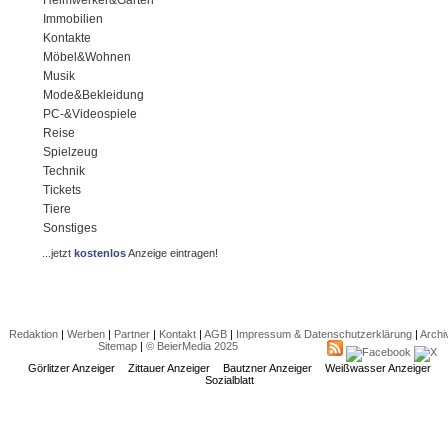
Immobilien
Kontakte
Möbel&Wohnen
Musik
Mode&Bekleidung
PC-&Videospiele
Reise
Spielzeug
Technik
Tickets
Tiere
Sonstiges
...jetzt
kostenlos
Anzeige eintragen!
Redaktion
|
Werben
|
Partner
|
Kontakt
|
AGB
|
Impressum & Datenschutzerklärung
|
Archi
Sitemap
|
© BeierMedia 2025
Görlitzer Anzeiger
Zittauer Anzeiger
Bautzner Anzeiger
Weißwasser Anzeiger
Sozialblatt