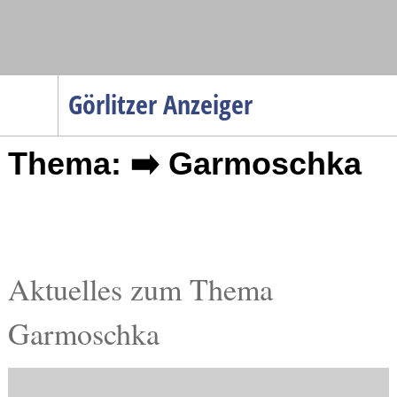
Navigation
Görlitzer Anzeiger
Startseite
Thema: ➡️ Garmoschka
Menüpunkte
Politik
Gesellschaft
Wirtschaft
Service
Aktuelles zum Thema
Verkehr
Garmoschka
Gesundheit
Kultur
Sport