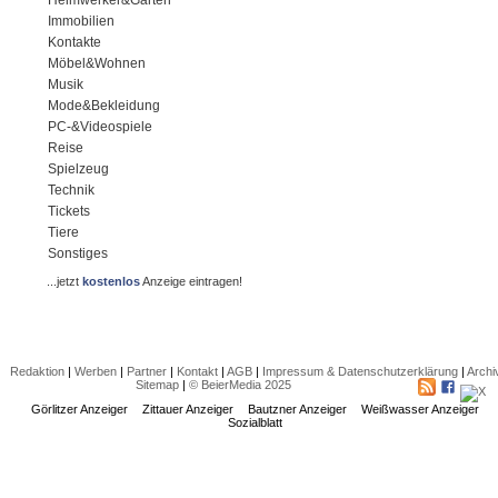
Immobilien
Kontakte
Möbel&Wohnen
Musik
Mode&Bekleidung
PC-&Videospiele
Reise
Spielzeug
Technik
Tickets
Tiere
Sonstiges
...jetzt
kostenlos
Anzeige eintragen!
Redaktion
|
Werben
|
Partner
|
Kontakt
|
AGB
|
Impressum & Datenschutzerklärung
|
Archi
Sitemap
|
© BeierMedia 2025
Görlitzer Anzeiger
Zittauer Anzeiger
Bautzner Anzeiger
Weißwasser Anzeiger
Sozialblatt