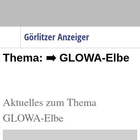
Navigation
Görlitzer Anzeiger
Startseite
Thema: ➡️ GLOWA-Elbe
Menüpunkte
Politik
Gesellschaft
Wirtschaft
Service
Aktuelles zum Thema
Verkehr
GLOWA-Elbe
Gesundheit
Kultur
Sport