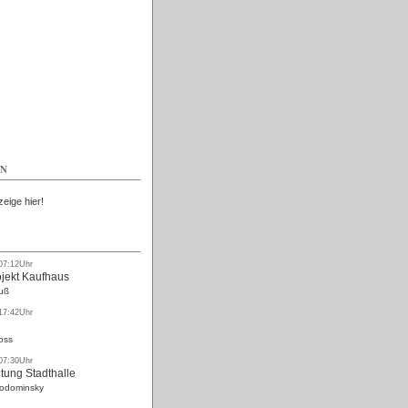
Kostenlos
EN
zeige hier!
 07:12Uhr
ojekt Kaufhaus
uß
 17:42Uhr
oss
 07:30Uhr
tung Stadthalle
Rodominsky