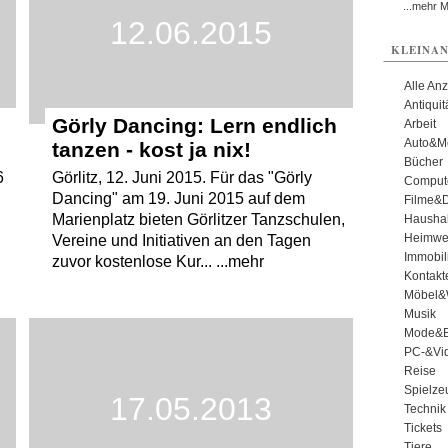
...mehr 
12.06.2015
KLEINAN
Alle An
Antiqui
Görly Dancing: Lern endlich
Arbeit
Auto&Mo
tanzen - kost ja nix!
Bücher
6
Görlitz, 12. Juni 2015. Für das "Görly
Comput
Dancing" am 19. Juni 2015 auf dem
Filme&
Marienplatz bieten Görlitzer Tanzschulen,
Haushal
Heimwe
Vereine und Initiativen an den Tagen
Immobil
zuvor kostenlose Kur... ...mehr
Kontakt
Möbel&
Musik
Mode&B
PC-&Vid
Reise
Spielze
17.05.2013
Technik
Tickets
Tiere