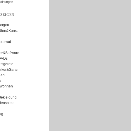
Meinungen
ZEIGEN
zeigen
täten&Kunst
torrad
er&Software
DVDs
tsgeräte
rker&Garten
ien
e
Wohnen
ekleidung
eospiele
ug