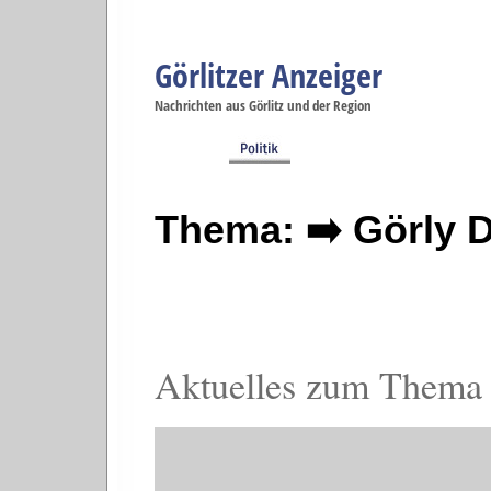
Görlitzer Anzeiger
Navigation
Nachrichten aus Görlitz und der Region
Menüpunkte
Görlitz
Görlitz
Görlitz
Görlitz
Gö
Startseite
Politik
Gesellschaft
Wirtschaft
Se
Thema: ➡️ Görly 
Aktuelles zum Thema