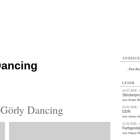
rlitz
Görlitz
Görlitz
Görlitz
Görlitz
Görlitz
rvice
Verkehr
Gesundheit
Kultur
Sport
Termine
ANZEIG
Dancing
...Ihre An
LESER
14.07.2026 -
Stöckerpr
von Erwin B
 Görly Dancing
23.02.2026 -
DDR
von reiner d
12.02.2026 -
Farbgestal
von Klaus 