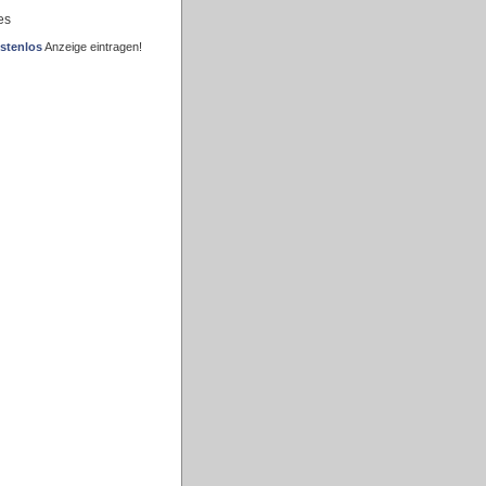
es
stenlos
Anzeige eintragen!