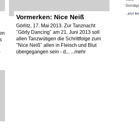
Sonstig
...jetzt
ko
Vormerken: Nice Neiß
Görlitz, 17. Mai 2013. Zur Tanznacht
"Görly Dancing" am 21. Juni 2013 soll
gen
allen Tanzwütigen die Schrittfolge zum
s
"Nice Neiß" allen in Fleisch und Blut
r
übergegangen sein - d... ...mehr
r