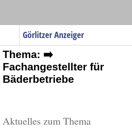
Navigation
Görlitzer Anzeiger
Startseite
Thema: ➡️
Menüpunkte
Politik
Fachangestellter für
Gesellschaft
Bäderbetriebe
Wirtschaft
Service
Verkehr
Gesundheit
Aktuelles zum Thema
Kultur
Sport