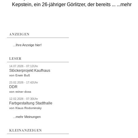
Kepstein, ein 26-jähriger Görlitzer, der bereits ... ...mehr
ANZEIGEN
...Ihre Anzeige hier!
LESER
14.07.2026 - 07:12Uhr
Stöckerprojekt Kaufhaus
von Erwin Buß
23.02.2026 - 17:42Uhr
DDR
von reiner doss
12.02.2026 - 07:30Uhr
Farbgestaltung Stadthalle
von Klaus Rodominsky
...mehr Meinungen
KLEINANZEIGEN