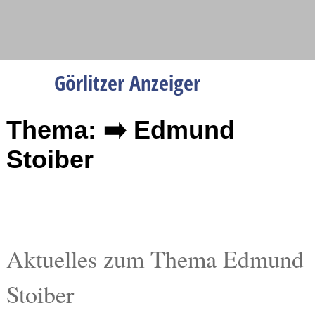
Navigation
Görlitzer Anzeiger
Startseite
Thema: ➡️ Edmund
Menüpunkte
Politik
Stoiber
Gesellschaft
Wirtschaft
Service
Verkehr
Aktuelles zum Thema Edmund
Gesundheit
Stoiber
Kultur
Sport