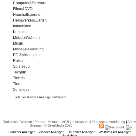
Computer&Software
Filme&DVDs
Haushaltsgeräte
Heimwerker&Garten
Immobilien
Kontakte
Möbel&Wohnen
Musik
Mode&Bekleidung
PC-&Videospiele
Reise
Spielzeug
Technik
Tickets
Tiere
Sonstiges
...jetzt
kostenlos
Anzeige eintragen!
Redaktion
|
Werben
|
Partner
|
Kontakt
|
AGB
|
Impressum & Datenschutzerklärung
|
Archi
Sitemap
|
© BeierMedia 2025
Görlitzer Anzeiger
Zittauer Anzeiger
Bautzner Anzeiger
Weißwasser Anzeiger
Sozialblatt