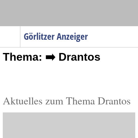
Navigation
Görlitzer Anzeiger
Startseite
Thema: ➡️ Drantos
Menüpunkte
Politik
Gesellschaft
Wirtschaft
Service
Aktuelles zum Thema Drantos
Verkehr
Gesundheit
Kultur
Sport