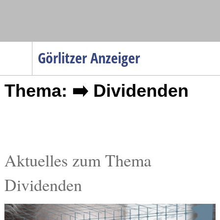
Navigation
Görlitzer Anzeiger
Startseite
Thema: ➡️ Dividenden
Menüpunkte
Politik
Gesellschaft
Wirtschaft
Service
Aktuelles zum Thema
Verkehr
Dividenden
Gesundheit
Kultur
Sport