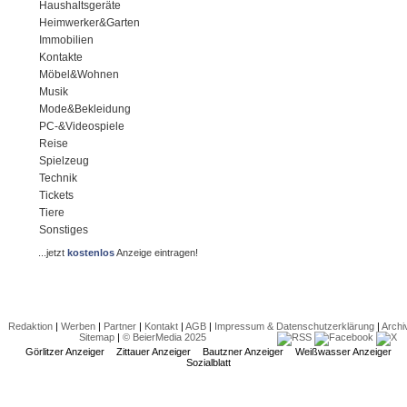
Haushaltsgeräte
Heimwerker&Garten
Immobilien
Kontakte
Möbel&Wohnen
Musik
Mode&Bekleidung
PC-&Videospiele
Reise
Spielzeug
Technik
Tickets
Tiere
Sonstiges
...jetzt
kostenlos
Anzeige eintragen!
Redaktion
|
Werben
|
Partner
|
Kontakt
|
AGB
|
Impressum & Datenschutzerklärung
|
Archi
Sitemap
|
© BeierMedia 2025
Görlitzer Anzeiger
Zittauer Anzeiger
Bautzner Anzeiger
Weißwasser Anzeiger
Sozialblatt