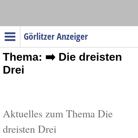
Navigation
Görlitzer Anzeiger
Startseite
Thema: ➡️ Die dreisten
Menüpunkte
Politik
Drei
Gesellschaft
Wirtschaft
Service
Verkehr
Aktuelles zum Thema Die
Gesundheit
dreisten Drei
Kultur
Sport