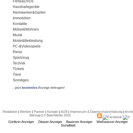
Filme&DVDs
Haushaltsgeräte
Heimwerker&Garten
Immobilien
Kontakte
Möbel&Wohnen
Musik
Mode&Bekleidung
PC-&Videospiele
Reise
Spielzeug
Technik
Tickets
Tiere
Sonstiges
...jetzt
kostenlos
Anzeige eintragen!
Redaktion
|
Werben
|
Partner
|
Kontakt
|
AGB
|
Impressum & Datenschutzerklärung
|
Archi
Sitemap
|
© BeierMedia 2025
Görlitzer Anzeiger
Zittauer Anzeiger
Bautzner Anzeiger
Weißwasser Anzeiger
Sozialblatt