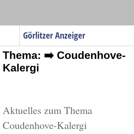
Navigation
Görlitzer Anzeiger
Startseite
Thema: ➡️ Coudenhove-
Menüpunkte
Politik
Kalergi
Gesellschaft
Wirtschaft
Service
Verkehr
Aktuelles zum Thema
Gesundheit
Coudenhove-Kalergi
Kultur
Sport