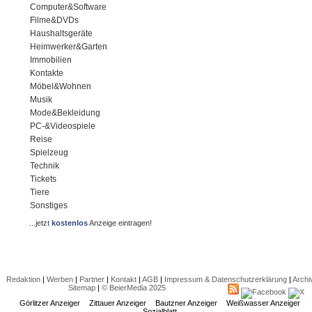
Computer&Software
Filme&DVDs
Haushaltsgeräte
Heimwerker&Garten
Immobilien
Kontakte
Möbel&Wohnen
Musik
Mode&Bekleidung
PC-&Videospiele
Reise
Spielzeug
Technik
Tickets
Tiere
Sonstiges
...jetzt
kostenlos
Anzeige eintragen!
Redaktion
|
Werben
|
Partner
|
Kontakt
|
AGB
|
Impressum & Datenschutzerklärung
|
Archi
Sitemap
|
© BeierMedia 2025
Görlitzer Anzeiger
Zittauer Anzeiger
Bautzner Anzeiger
Weißwasser Anzeiger
Sozialblatt