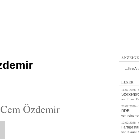
rlitz
Görlitz
Görlitz
Görlitz
Görlitz
Görlitz
rvice
Verkehr
Gesundheit
Kultur
Sport
Termine
ANZEIG
zdemir
...Ihre An
LESER
14.07.2026 -
Stöckerpr
von Erwin B
 Cem Özdemir
23.02.2026 -
DDR
von reiner d
12.02.2026 -
Farbgestal
von Klaus 