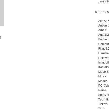
...mehr 
KLEINAN
Alle An
Antiqui
Arbeit
Auto&Mo
n
Bücher
Comput
Filme&
Haushal
Heimwe
Immobil
Kontakt
Möbel&
Musik
Mode&B
PC-&Vid
Reise
Spielze
Technik
Tickets
Tiere