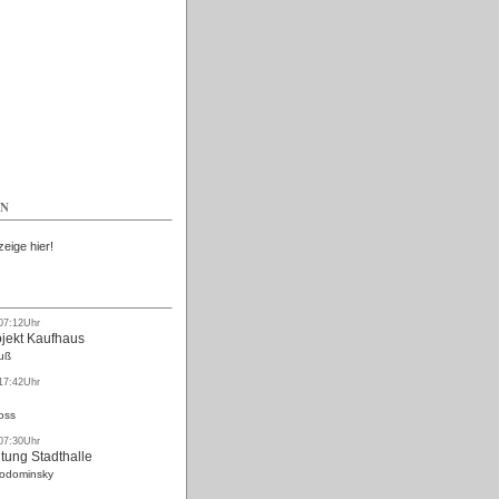
Kostenlos
EN
zeige hier!
 07:12Uhr
ojekt Kaufhaus
uß
 17:42Uhr
oss
 07:30Uhr
tung Stadthalle
Rodominsky