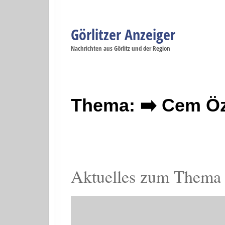
Görlitzer Anzeiger
Navigation
Nachrichten aus Görlitz und der Region
Menüpunkte
Görlitz
Görlitz
Görlitz
Görlitz
Gö
Startseite
Politik
Gesellschaft
Wirtschaft
Se
Thema: ➡️ Cem Ö
Aktuelles zum Thema