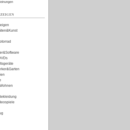
Meinungen
ZEIGEN
zeigen
täten&Kunst
torrad
er&Software
DVDs
tsgeräte
rker&Garten
ien
e
Wohnen
ekleidung
eospiele
ug