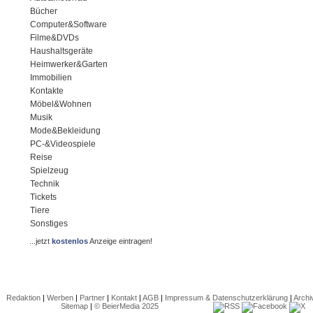
Bücher
Computer&Software
Filme&DVDs
Haushaltsgeräte
Heimwerker&Garten
Immobilien
Kontakte
Möbel&Wohnen
Musik
Mode&Bekleidung
PC-&Videospiele
Reise
Spielzeug
Technik
Tickets
Tiere
Sonstiges
...jetzt
kostenlos
Anzeige eintragen!
Redaktion
|
Werben
|
Partner
|
Kontakt
|
AGB
|
Impressum & Datenschutzerklärung
|
Archi
Sitemap
|
© BeierMedia 2025