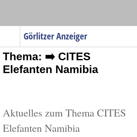
Navigation
Görlitzer Anzeiger
Startseite
Thema: ➡️ CITES
Menüpunkte
Politik
Elefanten Namibia
Gesellschaft
Wirtschaft
Service
Verkehr
Aktuelles zum Thema CITES
Gesundheit
Elefanten Namibia
Kultur
Sport