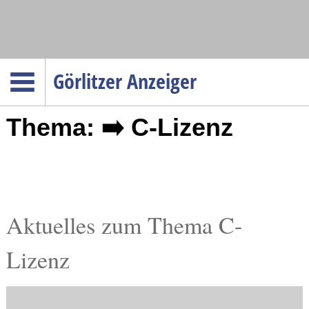
Navigation
Görlitzer Anzeiger
Startseite
Thema: ➡️ C-Lizenz
Menüpunkte
Politik
Gesellschaft
Wirtschaft
Service
Aktuelles zum Thema C-
Verkehr
Lizenz
Gesundheit
Kultur
Sport