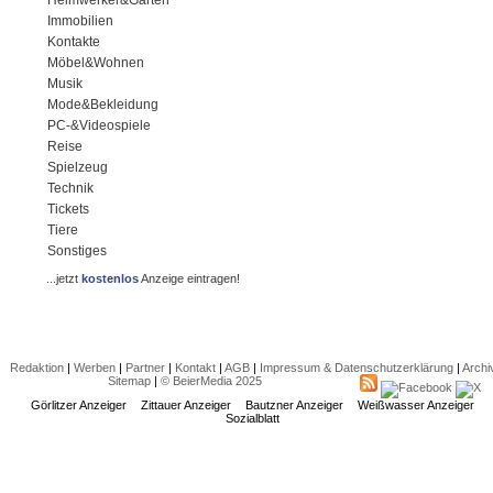
Immobilien
Kontakte
Möbel&Wohnen
Musik
Mode&Bekleidung
PC-&Videospiele
Reise
Spielzeug
Technik
Tickets
Tiere
Sonstiges
...jetzt
kostenlos
Anzeige eintragen!
Redaktion
|
Werben
|
Partner
|
Kontakt
|
AGB
|
Impressum & Datenschutzerklärung
|
Archi
Sitemap
|
© BeierMedia 2025
Görlitzer Anzeiger
Zittauer Anzeiger
Bautzner Anzeiger
Weißwasser Anzeiger
Sozialblatt