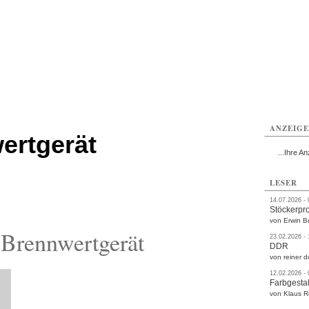
rlitz
Görlitz
Görlitz
Görlitz
Görlitz
Görlitz
rvice
Verkehr
Gesundheit
Kultur
Sport
Termine
ANZEIG
ertgerät
...Ihre An
LESER
14.07.2026 -
Stöckerpr
von Erwin B
Brennwertgerät
23.02.2026 -
DDR
von reiner d
12.02.2026 -
Farbgestal
von Klaus 