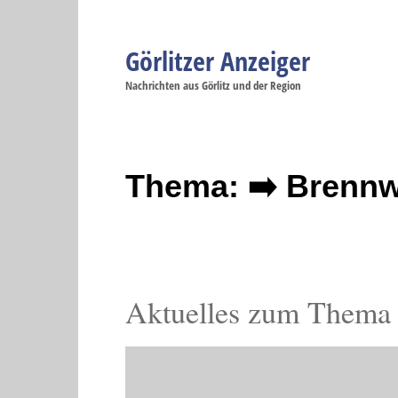
Görlitzer Anzeiger
Navigation
Nachrichten aus Görlitz und der Region
Menüpunkte
Görlitz
Görlitz
Görlitz
Görlitz
Gö
Startseite
Politik
Gesellschaft
Wirtschaft
Se
Thema: ➡️ Brennw
Aktuelles zum Thema 