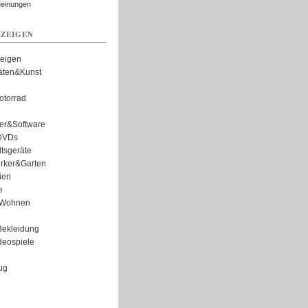
Meinungen
ZEIGEN
zeigen
täten&Kunst
torrad
er&Software
DVDs
tsgeräte
rker&Garten
ien
e
Wohnen
ekleidung
eospiele
ug