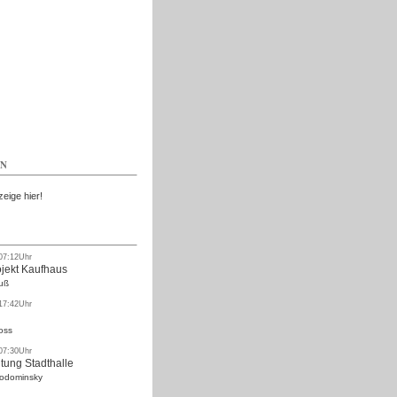
Kostenlos
EN
zeige hier!
 07:12Uhr
ojekt Kaufhaus
uß
 17:42Uhr
oss
 07:30Uhr
tung Stadthalle
Rodominsky