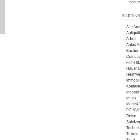
...mehr 
KLEINAN
Alle An
Antiqui
Arbeit
Auto&Mo
Bücher
Comput
Filme&
Haushal
Heimwe
Immobil
Kontakt
Möbel&
Musik
Mode&B
PC-&Vid
Reise
Spielze
Technik
Tickets
Tiere