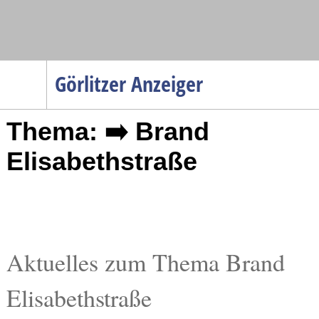
Navigation
Görlitzer Anzeiger
Startseite
Thema: ➡️ Brand
Menüpunkte
Politik
Elisabethstraße
Gesellschaft
Wirtschaft
Service
Verkehr
Aktuelles zum Thema Brand
Gesundheit
Elisabethstraße
Kultur
Sport