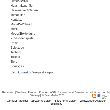
Filme&DVDs
Haushaltsgeräte
Heimwerker&Garten
Immobilien
Kontakte
Möbel&Wohnen
Musik
Mode&Bekleidung
PC-&Videospiele
Reise
Spielzeug
Technik
Tickets
Tiere
Sonstiges
...jetzt
kostenlos
Anzeige eintragen!
Redaktion
|
Werben
|
Partner
|
Kontakt
|
AGB
|
Impressum & Datenschutzerklärung
|
Archi
Sitemap
|
© BeierMedia 2025
Görlitzer Anzeiger
Zittauer Anzeiger
Bautzner Anzeiger
Weißwasser Anzeiger
Sozialblatt