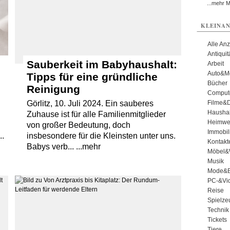
...mehr 
KLEINAN
Alle An
Antiqui
Sauberkeit im Babyhaushalt:
Arbeit
Auto&Mo
Tipps für eine gründliche
Bücher
Reinigung
Comput
Filme&
Görlitz, 10. Juli 2024. Ein sauberes
Haushal
Zuhause ist für alle Familienmitglieder
Heimwe
n
von großer Bedeutung, doch
Immobil
..
insbesondere für die Kleinsten unter uns.
Kontakt
Babys verb... ...mehr
Möbel&
Musik
Mode&B
PC-&Vid
Reise
Spielze
Technik
Tickets
Tiere