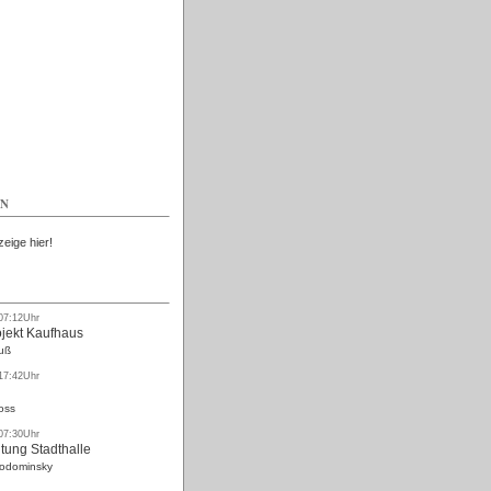
Kostenlos
EN
zeige hier!
 07:12Uhr
ojekt Kaufhaus
uß
 17:42Uhr
oss
 07:30Uhr
tung Stadthalle
Rodominsky