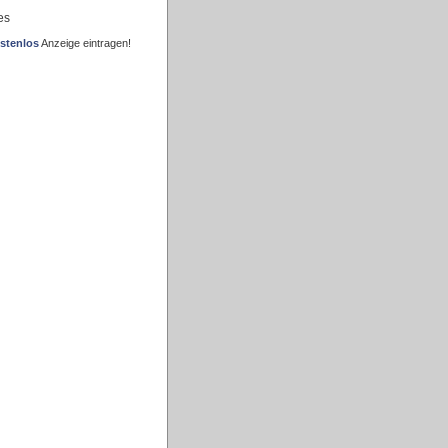
es
stenlos
Anzeige eintragen!