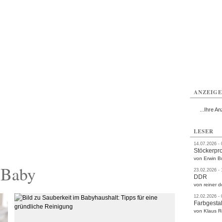
rlitz
Görlitz
Görlitz
Görlitz
Görlitz
Görlitz
rvice
Verkehr
Gesundheit
Kultur
Sport
Termine
ANZEIG
...Ihre An
LESER
14.07.2026 -
Stöckerpr
von Erwin B
 Baby
23.02.2026 -
DDR
von reiner d
12.02.2026 -
Farbgestal
von Klaus 