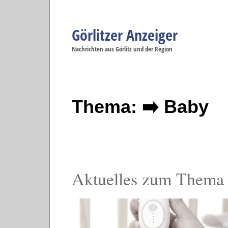
Görlitzer Anzeiger
Navigation
Nachrichten aus Görlitz und der Region
Menüpunkte
Görlitz
Görlitz
Görlitz
Görlitz
Gö
Startseite
Politik
Gesellschaft
Wirtschaft
Se
Thema: ➡️ Baby
Aktuelles zum Thema