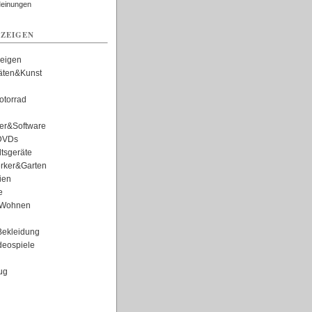
Meinungen
ZEIGEN
zeigen
täten&Kunst
torrad
er&Software
DVDs
tsgeräte
rker&Garten
ien
e
Wohnen
ekleidung
eospiele
ug