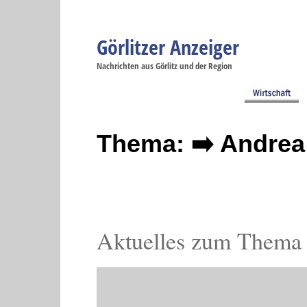
Görlitzer Anzeiger
Navigation
Nachrichten aus Görlitz und der Region
Menüpunkte
Görlitz
Görlitz
Görlitz
Görlitz
Gö
Startseite
Politik
Gesellschaft
Wirtschaft
Se
Thema: ➡️ Andrea
Aktuelles zum Thema 