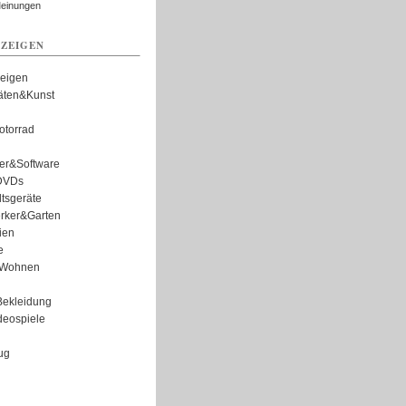
Meinungen
ZEIGEN
zeigen
täten&Kunst
torrad
er&Software
DVDs
tsgeräte
rker&Garten
ien
e
Wohnen
ekleidung
eospiele
ug