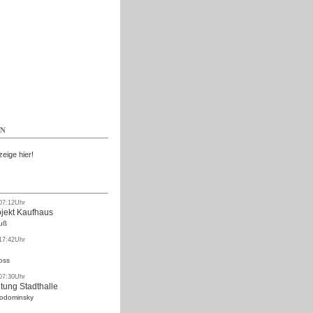
Kostenlos
EN
zeige hier!
 07:12Uhr
ojekt Kaufhaus
uß
 17:42Uhr
oss
 07:30Uhr
tung Stadthalle
Rodominsky