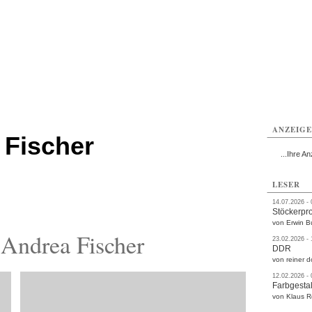
rlitz
Görlitz
Görlitz
Görlitz
Görlitz
Görlitz
rvice
Verkehr
Gesundheit
Kultur
Sport
Termine
ANZEIG
 Fischer
...Ihre An
LESER
14.07.2026 -
Stöckerpr
von Erwin B
Andrea Fischer
23.02.2026 -
DDR
von reiner d
12.02.2026 -
Farbgestal
von Klaus 