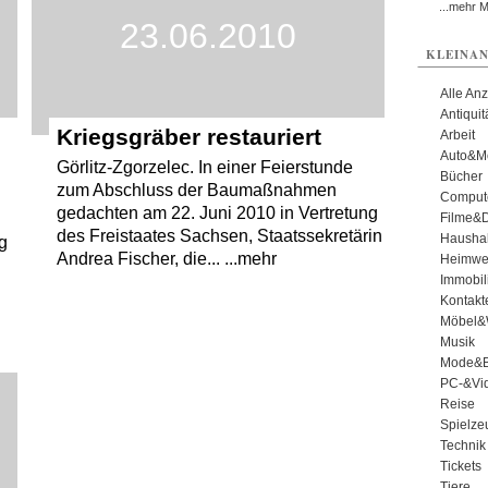
...mehr 
23.06.2010
KLEINAN
Alle An
Antiqui
Kriegsgräber restauriert
Arbeit
Auto&Mo
Görlitz-Zgorzelec. In einer Feierstunde
Bücher
zum Abschluss der Baumaßnahmen
Comput
gedachten am 22. Juni 2010 in Vertretung
Filme&
des Freistaates Sachsen, Staatssekretärin
Haushal
g
Andrea Fischer, die... ...mehr
Heimwe
Immobil
Kontakt
Möbel&
Musik
Mode&B
PC-&Vid
Reise
Spielze
Technik
Tickets
Tiere