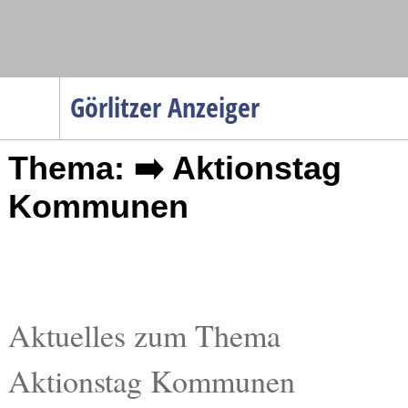
Navigation
Görlitzer Anzeiger
Startseite
Thema: ➡️ Aktionstag
Menüpunkte
Politik
Kommunen
Gesellschaft
Wirtschaft
Service
Verkehr
Aktuelles zum Thema
Gesundheit
Aktionstag Kommunen
Kultur
Sport