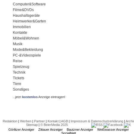
Computer&Software
Filme&DVDs
Haushaltsgeräte
Heimwerker&Garten
Immobilien
Kontakte
Möbel&Wohnen
Musik
Mode&Bekleidung
PC-&Videospiele
Reise
Spielzeug
Technik
Tickets
Tiere
Sonstiges
...jetzt
kostenlos
Anzeige eintragen!
Redaktion
|
Werben
|
Partner
|
Kontakt
|
AGB
|
Impressum & Datenschutzerklärung
|
Archi
Sitemap
|
© BeierMedia 2025
Görlitzer Anzeiger
Zittauer Anzeiger
Bautzner Anzeiger
Weißwasser Anzeiger
Sozialblatt