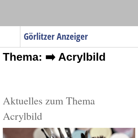
Navigation
Görlitzer Anzeiger
Startseite
Thema: ➡️ Acrylbild
Menüpunkte
Politik
Gesellschaft
Wirtschaft
Service
Aktuelles zum Thema
Verkehr
Acrylbild
Gesundheit
Kultur
Sport