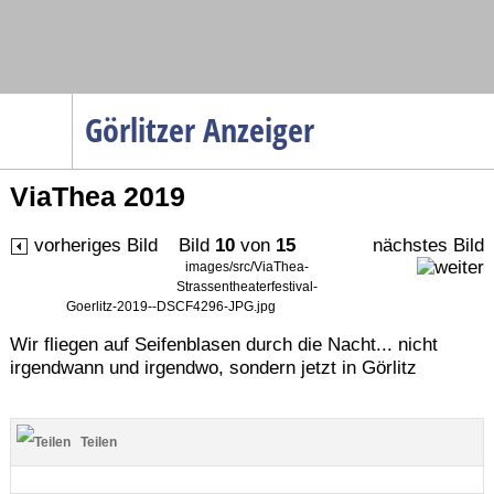
Navigation
Görlitzer Anzeiger
Startseite
ViaThea 2019
Menüpunkte
Politik
vorheriges Bild
Bild
10
von
15
nächstes Bild
Gesellschaft
images/src/ViaThea-
Strassentheaterfestival-
Wirtschaft
Goerlitz-2019--DSCF4296-JPG.jpg
Service
Wir fliegen auf Seifenblasen durch die Nacht... nicht
irgendwann und irgendwo, sondern jetzt in Görlitz
Verkehr
Gesundheit
Teilen
Kultur
Sport