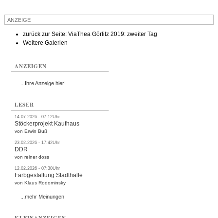
Termine
ANZEIGE
Kostenlos
zurück zur Seite: ViaThea Görlitz 2019: zweiter Tag
Weitere Galerien
ANZEIGEN
...Ihre Anzeige hier!
LESER
14.07.2026 - 07:12Uhr
Stöckerprojekt Kaufhaus
von Erwin Buß
23.02.2026 - 17:42Uhr
DDR
von reiner doss
12.02.2026 - 07:30Uhr
Farbgestaltung Stadthalle
von Klaus Rodominsky
...mehr Meinungen