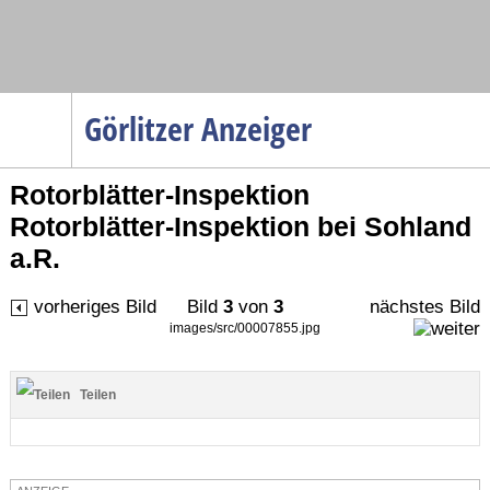
Navigation
Görlitzer Anzeiger
Startseite
Rotorblätter-Inspektion
Menüpunkte
Rotorblätter-Inspektion bei Sohland
Politik
a.R.
Gesellschaft
Wirtschaft
vorheriges Bild
Bild
3
von
3
nächstes Bild
images/src/00007855.jpg
Service
Verkehr
Teilen
Gesundheit
Kultur
Sport