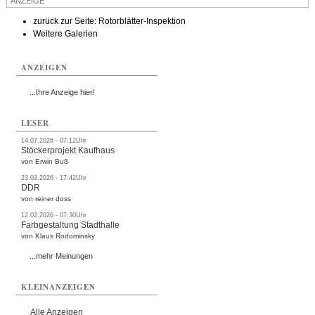
ANZEIGE
Termine
zurück zur Seite: Rotorblätter-Inspektion
Weitere Galerien
Kostenlos
ANZEIGEN
...Ihre Anzeige hier!
LESER
14.07.2026 - 07:12Uhr
Stöckerprojekt Kaufhaus
von Erwin Buß
23.02.2026 - 17:42Uhr
DDR
von reiner doss
12.02.2026 - 07:30Uhr
Farbgestaltung Stadthalle
von Klaus Rodominsky
...mehr Meinungen
KLEINANZEIGEN
Alle Anzeigen