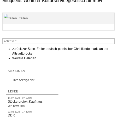
Bildquelle: Görlitzer Kulturservicegesellschaft mbH
Termine
Kostenlos
Teilen
ANZEIGE
zurück zur Seite: Erster deutsch-polnischer Christkindelmarkt an der
Altstadtbrücke
Weitere Galerien
ANZEIGEN
...Ihre Anzeige hier!
LESER
14.07.2026 - 07:12Uhr
Stöckerprojekt Kaufhaus
von Erwin Buß
23.02.2026 - 17:42Uhr
DDR