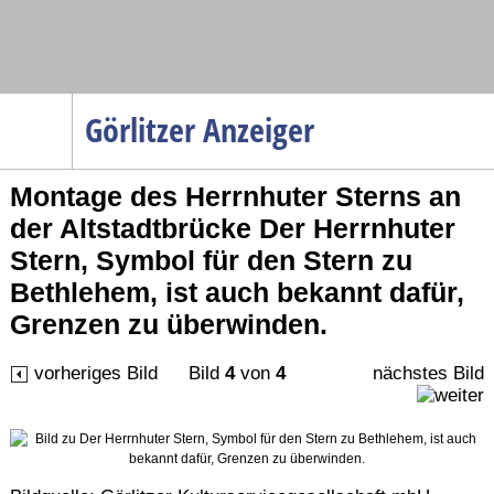
Navigation
Görlitzer Anzeiger
Startseite
Montage des Herrnhuter Sterns an
Menüpunkte
der Altstadtbrücke Der Herrnhuter
Politik
Stern, Symbol für den Stern zu
Gesellschaft
Bethlehem, ist auch bekannt dafür,
Wirtschaft
Grenzen zu überwinden.
Service
vorheriges Bild
Bild
4
von
4
nächstes Bild
Verkehr
Gesundheit
Kultur
Sport