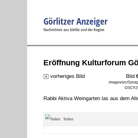
Görlitzer Anzeiger
Navigation
Nachrichten aus Görlitz und der Region
Menüpunkte
Görlitz
Görlitz
Görlitz
Görlitz
Gö
Startseite
Politik
Gesellschaft
Wirtschaft
Se
Eröffnung Kulturforum Gö
vorheriges Bild
Bild
images/src/Synag
-DSCF25
Rabbi Aktiva Weingarten las aus dem Al
Teilen