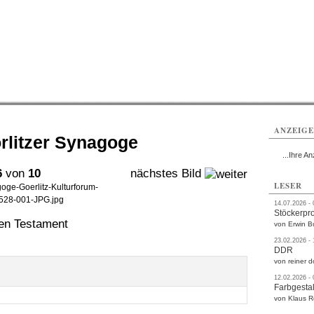
rlitz
Görlitz
Görlitz
Görlitz
Görlitz
Görlitz
rvice
Verkehr
Gesundheit
Kultur
Sport
Termine
ANZEIG
rlitzer Synagoge
...Ihre An
6
von
10
nächstes Bild
LESER
oge-Goerlitz-Kulturforum-
28-001-JPG.jpg
14.07.2026 -
Stöckerpr
ten Testament
von Erwin B
23.02.2026 -
DDR
von reiner d
12.02.2026 -
Farbgestal
von Klaus 