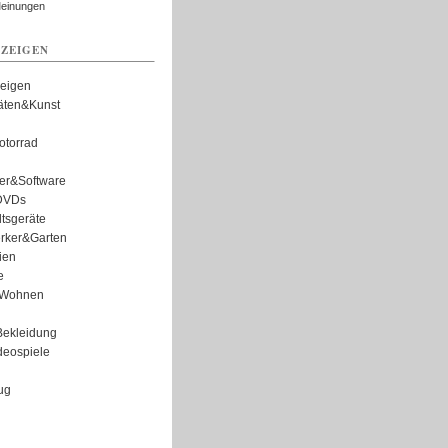
Meinungen
ZEIGEN
zeigen
täten&Kunst
torrad
er&Software
DVDs
tsgeräte
rker&Garten
ien
e
Wohnen
ekleidung
eospiele
ug