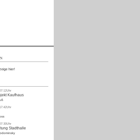
Kostenlos
EN
zeige hier!
 07:12Uhr
ojekt Kaufhaus
uß
 17:42Uhr
oss
 07:30Uhr
tung Stadthalle
Rodominsky