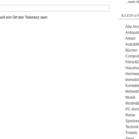
...mehr 
KLEINAN
oll ein Ort der Toleranz sein
Alle An
Antiqui
Arbeit
Auto&Mo
Bücher
Comput
Filme&
Haushal
Heimwe
Immobil
Kontakt
Möbel&
Musik
Mode&B
PC-&Vid
Reise
Spielze
Technik
Tickets
Tiere