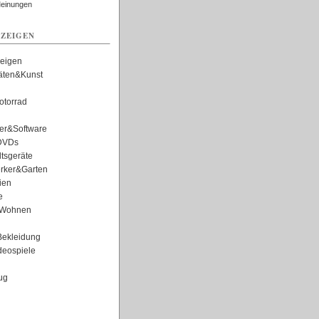
Meinungen
ZEIGEN
zeigen
täten&Kunst
torrad
er&Software
DVDs
tsgeräte
rker&Garten
ien
e
Wohnen
ekleidung
eospiele
ug