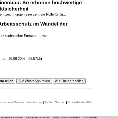
hinenbau: So erhöhen hochwertige
ktsicherheit
nnzeichnungen eine zentrale Rolle für Si...
Arbeitsschutz im Wandel der
otz technischer Fortschritte weit...
ert am 30.06.2006 - 08:57Uhr
am teilen
Auf WhatsApp teilen
Auf LinkedIn teilen
pressum & Datenschutzerklärung
|
Archiv
|
Sitemap
|
© BeierMedia 2025
Zittauer Anzeiger
Bautzner Anzeiger
Weißwasser Anzeiger
Sozialblatt