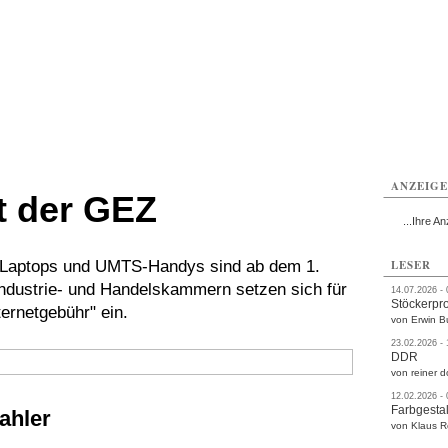
rlitz
Görlitz
Görlitz
Görlitz
Görlitz
Görlitz
rvice
Verkehr
Gesundheit
Kultur
Sport
Termine
ANZEIG
t der GEZ
...Ihre An
, Laptops und UMTS-Handys sind ab dem 1.
LESER
Industrie- und Handelskammern setzen sich für
14.07.2026 -
Stöckerpr
ernetgebühr" ein.
von Erwin B
23.02.2026 -
DDR
von reiner d
12.02.2026 -
Farbgestal
ahler
von Klaus 