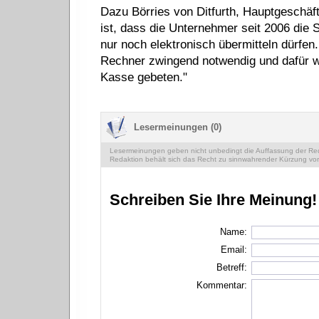
Dazu Börries von Ditfurth, Hauptgeschäf
ist, dass die Unternehmer seit 2006 die 
nur noch elektronisch übermitteln dürfen.
Rechner zwingend notwendig und dafür w
Kasse gebeten."
Lesermeinungen (0)
Lesermeinungen geben nicht unbedingt die Auffassung der Reda
Redaktion behält sich das Recht zu sinnwahrender Kürzung vor
Schreiben Sie Ihre Meinung!
Name:
Email:
Betreff:
Kommentar: