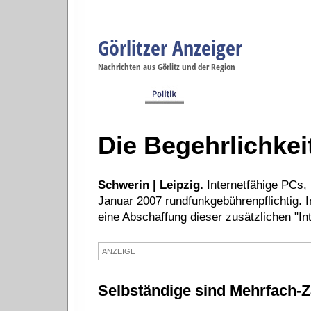
Görlitzer Anzeiger
Navigation
Nachrichten aus Görlitz und der Region
Menüpunkte
Görlitz
Görlitz
Görlitz
Görlitz
Gö
Startseite
Politik
Gesellschaft
Wirtschaft
Se
Die Begehrlichkei
Schwerin | Leipzig.
Internetfähige PCs
Januar 2007 rundfunkgebührenpflichtig. 
eine Abschaffung dieser zusätzlichen "Int
ANZEIGE
Selbständige sind Mehrfach-Z