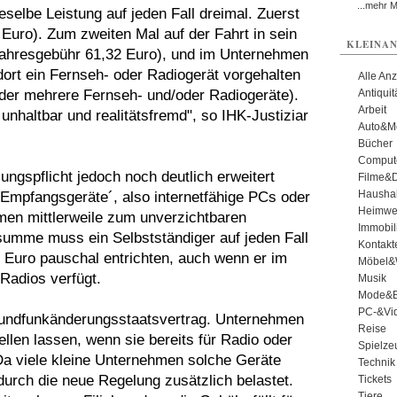
...mehr 
ieselbe Leistung auf jeden Fall dreimal. Zuerst
Euro). Zum zweiten Mal auf der Fahrt in sein
KLEINAN
Jahresgebühr 61,32 Euro), und im Unternehmen
rt ein Fernseh- oder Radiogerät vorgehalten
Alle An
oder mehrere Fernseh- und/oder Radiogeräte).
Antiqui
Arbeit
 unhaltbar und realitätsfremd", so IHK-Justiziar
Auto&Mo
Bücher
Comput
ngspflicht jedoch noch deutlich erweitert
Filme&
Haushal
e Empfangsgeräte´, also internetfähige PCs oder
Heimwe
men mittlerweile zum unverzichtbaren
Immobil
summe muss ein Selbstständiger auf jeden Fall
Kontakt
 Euro pauschal entrichten, auch wenn er im
Möbel&
Radios verfügt.
Musik
Mode&B
PC-&Vid
Rundfunkänderungsstaatsvertrag. Unternehmen
Reise
llen lassen, wenn sie bereits für Radio oder
Spielze
Da viele kleine Unternehmen solche Geräte
Technik
durch die neue Regelung zusätzlich belastet.
Tickets
Tiere