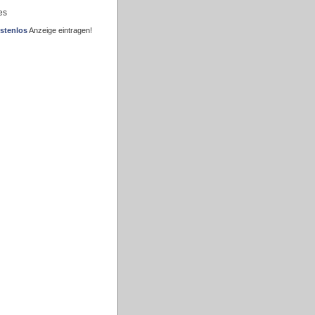
es
stenlos
Anzeige eintragen!