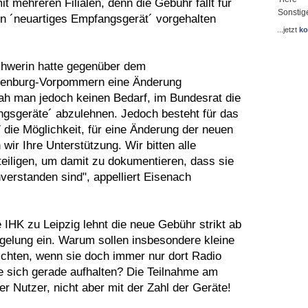
 mehreren Filialen, denn die Gebühr fällt für
Sonstig
ein ´neuartiges Empfangsgerät´ vorgehalten
...jetzt
ko
chwerin hatte gegenüber dem
lenburg-Vorpommern eine Änderung
sah man jedoch keinen Bedarf, im Bundesrat die
ngsgeräte´ abzulehnen. Jedoch besteht für das
die Möglichkeit, für eine Änderung der neuen
ir Ihre Unterstützung. Wir bitten alle
eiligen, um damit zu dokumentieren, dass sie
verstanden sind", appelliert Eisenach
 IHK zu Leipzig lehnt die neue Gebühr strikt ab
gelung ein. Warum sollen insbesondere kleine
chten, wenn sie doch immer nur dort Radio
e sich gerade aufhalten? Die Teilnahme am
r Nutzer, nicht aber mit der Zahl der Geräte!