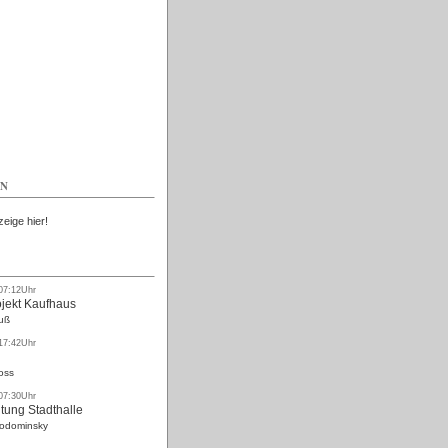
Kostenlos
EN
zeige hier!
 07:12Uhr
ojekt Kaufhaus
uß
 17:42Uhr
oss
 07:30Uhr
tung Stadthalle
Rodominsky