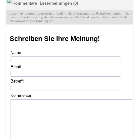
Lesermeinungen (0)
Lesermeinungen geben nicht unbedingt die Auffassung der Redaktion, sondern die
persönliche Auffassung der Verfasser wieder. Die Redaktion behält sich das Recht
zu sinnwahrender Kürzung vor.
Schreiben Sie Ihre Meinung!
Name:
Email:
Betreff:
Kommentar: