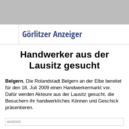
Navigation
Görlitzer Anzeiger
Startseite
Handwerker aus der
Menüpunkte
Politik
Lausitz gesucht
Gesellschaft
Wirtschaft
Belgern.
Die Rolandstadt Belgern an der Elbe bereitet
für den 18. Juli 2009 einen Handwerkermarkt vor.
Service
Dafür werden Akteure aus der Lausitz gesucht, die
Verkehr
Besuchern ihr handwerkliches Können und Geschick
präsentieren.
Gesundheit
Kultur
ANZEIGE
Sport