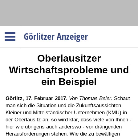
Navigation
Görlitzer Anzeiger
Startseite
Oberlausitzer
Menüpunkte
Politik
Wirtschaftsprobleme und
Gesellschaft
ein Beispiel
Wirtschaft
Service
Görlitz, 17. Februar 2017.
Von Thomas Beier.
Schaut
man sich die Situation und die Zukunftsaussichten
Verkehr
Kleiner und Mittelständischer Unternehmen (KMU) in
Gesundheit
der Oberlausitz an, so wird klar, dass viele von Ihnen -
Kultur
hier wie übrigens auch anderswo - vor drängenden
Herausforderungen stehen. Wie die zu bewältigen
Sport