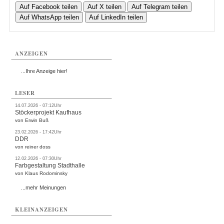
Auf Facebook teilen
Auf X teilen
Auf Telegram teilen
Auf WhatsApp teilen
Auf LinkedIn teilen
ANZEIGEN
...Ihre Anzeige hier!
LESER
14.07.2026 - 07:12Uhr
Stöckerprojekt Kaufhaus
von Erwin Buß
23.02.2026 - 17:42Uhr
DDR
von reiner doss
12.02.2026 - 07:30Uhr
Farbgestaltung Stadthalle
von Klaus Rodominsky
...mehr Meinungen
KLEINANZEIGEN