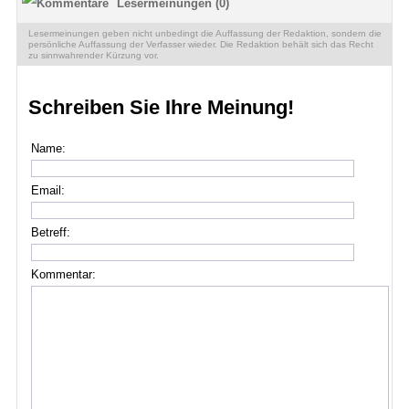
Lesermeinungen (0)
Lesermeinungen geben nicht unbedingt die Auffassung der Redaktion, sondern die
persönliche Auffassung der Verfasser wieder. Die Redaktion behält sich das Recht
zu sinnwahrender Kürzung vor.
Schreiben Sie Ihre Meinung!
Name:
Email:
Betreff:
Kommentar: