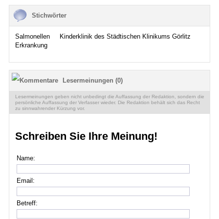
Termine
Stichwörter
Kostenlos
Salmonellen
Kinderklinik des Städtischen Klinikums Görlitz
Erkrankung
Lesermeinungen (0)
Lesermeinungen geben nicht unbedingt die Auffassung der Redaktion, sondern die
persönliche Auffassung der Verfasser wieder. Die Redaktion behält sich das Recht
zu sinnwahrender Kürzung vor.
Schreiben Sie Ihre Meinung!
Name:
Email:
Betreff: