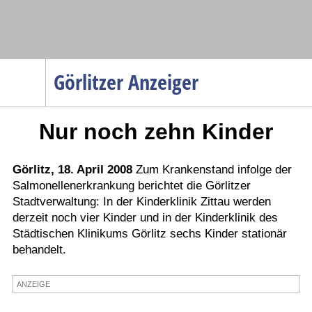
Navigation
Görlitzer Anzeiger
Startseite
Nur noch zehn Kinder
Menüpunkte
Politik
Gesellschaft
Görlitz, 18. April 2008
Zum Krankenstand infolge der
Salmonellenerkrankung berichtet die Görlitzer
Wirtschaft
Stadtverwaltung: In der Kinderklinik Zittau werden
Service
derzeit noch vier Kinder und in der Kinderklinik des
Städtischen Klinikums Görlitz sechs Kinder stationär
Verkehr
behandelt.
Gesundheit
Kultur
ANZEIGE
Sport