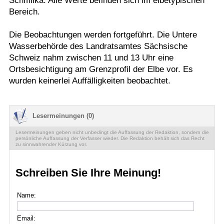
Schmilka. Alle Werte befinden sich im elbetypischen
Bereich.
Die Beobachtungen werden fortgeführt. Die Untere
Wasserbehörde des Landratsamtes Sächsische
Schweiz nahm zwischen 11 und 13 Uhr eine
Ortsbesichtigung am Grenzprofil der Elbe vor. Es
wurden keinerlei Auffälligkeiten beobachtet.
Lesermeinungen (0)
Lesermeinungen geben nicht unbedingt die Auffassung der Redaktion, sondern die
persönliche Auffassung der Verfasser wieder. Die Redaktion behält sich das Recht
zu sinnwahrender Kürzung vor.
Schreiben Sie Ihre Meinung!
Name:
Email: