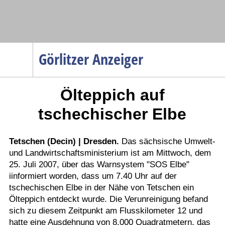
Navigation
Görlitzer Anzeiger
Startseite
Ölteppich auf
Menüpunkte
Politik
tschechischer Elbe
Gesellschaft
Wirtschaft
Tetschen (Decin) | Dresden.
Das sächsische Umwelt-
und Landwirtschaftsministerium ist am Mittwoch, dem
Service
25. Juli 2007, über das Warnsystem "SOS Elbe"
Verkehr
iinformiert worden, dass um 7.40 Uhr auf der
tschechischen Elbe in der Nähe von Tetschen ein
Gesundheit
Ölteppich entdeckt wurde. Die Verunreinigung befand
Kultur
sich zu diesem Zeitpunkt am Flusskilometer 12 und
hatte eine Ausdehnung von 8.000 Quadratmetern, das
Sport