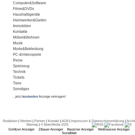
Computer&Software
Filme&DVDs
Haushaltsgeräte
Heimwerker&Garten
Immobilien
Kontakte
Möbel&Wohnen
Musik
Mode&Bekleidung
PC-&Videospiele
Reise
Spielzeug
Technik
Tickets
Tiere
Sonstiges
...jetzt
kostenlos
Anzeige eintragen!
Redaktion
|
Werben
|
Partner
|
Kontakt
|
AGB
|
Impressum & Datenschutzerklärung
|
Archi
Sitemap
|
© BeierMedia 2025
Görlitzer Anzeiger
Zittauer Anzeiger
Bautzner Anzeiger
Weißwasser Anzeiger
Sozialblatt