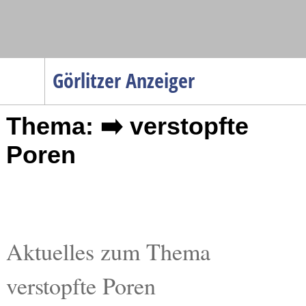
Navigation
Görlitzer Anzeiger
Startseite
Thema: ➡️ verstopfte
Menüpunkte
Politik
Poren
Gesellschaft
Wirtschaft
Service
Verkehr
Aktuelles zum Thema
Gesundheit
verstopfte Poren
Kultur
Sport