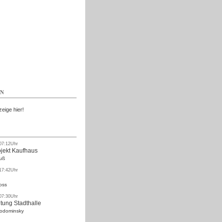
Kostenlos
EN
zeige hier!
 07:12Uhr
ojekt Kaufhaus
uß
 17:42Uhr
oss
 07:30Uhr
tung Stadthalle
Rodominsky