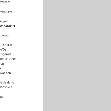
Meinungen
ZEIGEN
zeigen
täten&Kunst
torrad
er&Software
DVDs
tsgeräte
rker&Garten
ien
e
Wohnen
ekleidung
eospiele
ug