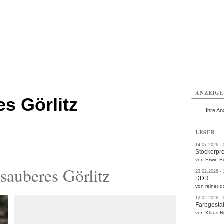
rlitz
Görlitz
Görlitz
Görlitz
Görlitz
Görlitz
rvice
Verkehr
Gesundheit
Kultur
Sport
Termine
ANZEIG
s Görlitz
...Ihre An
LESER
14.07.2026 -
Stöckerpr
von Erwin B
auberes Görlitz
23.02.2026 -
DDR
von reiner d
12.02.2026 -
Farbgestal
von Klaus 