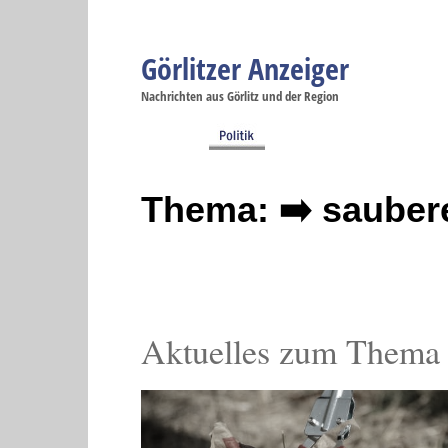
Görlitzer Anzeiger
Navigation
Nachrichten aus Görlitz und der Region
Menüpunkte
Görlitz
Görlitz
Görlitz
Görlitz
Gö
Startseite
Politik
Gesellschaft
Wirtschaft
Se
Thema: ➡️ saubere
Aktuelles zum Thema s