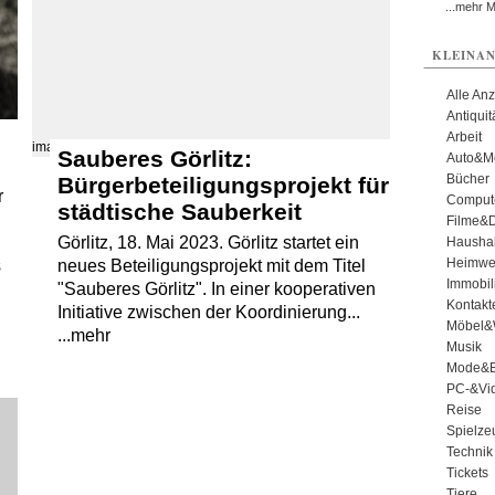
...mehr 
KLEINAN
Alle An
Antiqui
Arbeit
images/src/Goerlitz-DSC09625-JPG.jpg
Sauberes Görlitz:
Auto&Mo
Bücher
Bürgerbeteiligungsprojekt für
r
Comput
städtische Sauberkeit
Filme&
Görlitz, 18. Mai 2023. Görlitz startet ein
Haushal
Heimwe
s
neues Beteiligungsprojekt mit dem Titel
Immobil
"Sauberes Görlitz". In einer kooperativen
Kontakt
Initiative zwischen der Koordinierung...
Möbel&
...mehr
Musik
Mode&B
PC-&Vid
Reise
Spielze
Technik
Tickets
Tiere