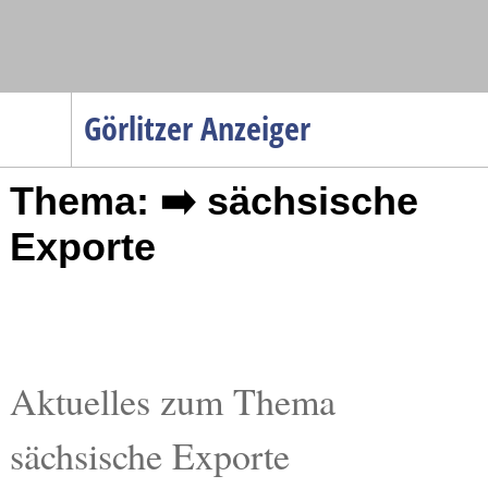
Navigation
Görlitzer Anzeiger
Startseite
Thema: ➡️ sächsische
Menüpunkte
Politik
Exporte
Gesellschaft
Wirtschaft
Service
Verkehr
Aktuelles zum Thema
Gesundheit
sächsische Exporte
Kultur
Sport