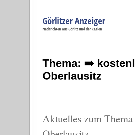
Görlitzer Anzeiger
Navigation
Nachrichten aus Görlitz und der Region
Menüpunkte
Görlitz
Görlitz
Görlitz
Görlitz
Gö
Startseite
Politik
Gesellschaft
Wirtschaft
Se
Thema: ➡️ kosten
Oberlausitz
Aktuelles zum Thema 
Oberlausitz