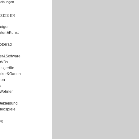
Meinungen
ZEIGEN
zeigen
täten&Kunst
torrad
er&Software
DVDs
tsgeräte
rker&Garten
ien
e
Wohnen
ekleidung
eospiele
ug