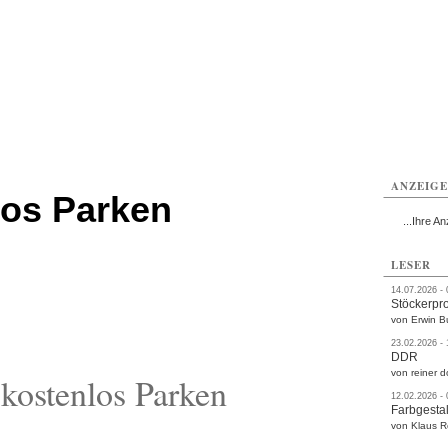
rlitz
Görlitz
Görlitz
Görlitz
Görlitz
Görlitz
rvice
Verkehr
Gesundheit
Kultur
Sport
Termine
ANZEIG
los Parken
...Ihre An
LESER
14.07.2026 -
Stöckerpr
von Erwin B
23.02.2026 -
DDR
von reiner d
kostenlos Parken
12.02.2026 -
Farbgestal
von Klaus 