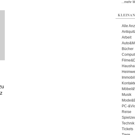
...mehr 
KLEINAN
Alle An
Antiqui
Arbeit
Auto&Mo
Bücher
Comput
Filme&
Haushal
Heimwe
Immobil
Kontakt
zu
Möbel&
tz
Musik
Mode&B
PC-&Vid
Reise
Spielze
Technik
Tickets
Tiere