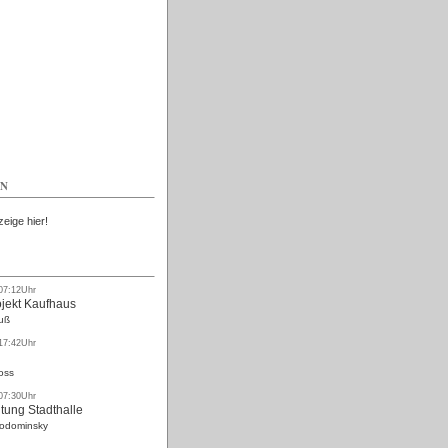
Kostenlos
EN
zeige hier!
 07:12Uhr
ojekt Kaufhaus
uß
 17:42Uhr
oss
 07:30Uhr
tung Stadthalle
Rodominsky