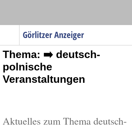
Navigation
Görlitzer Anzeiger
Startseite
Thema: ➡️ deutsch-
Menüpunkte
Politik
polnische
Gesellschaft
Veranstaltungen
Wirtschaft
Service
Verkehr
Gesundheit
Aktuelles zum Thema deutsch-
Kultur
Sport