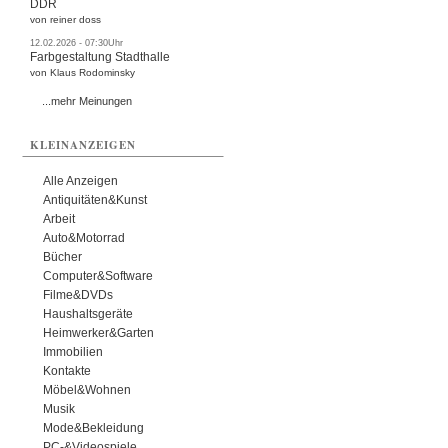
DDR
von reiner doss
12.02.2026 - 07:30Uhr
Farbgestaltung Stadthalle
von Klaus Rodominsky
...mehr Meinungen
KLEINANZEIGEN
Alle Anzeigen
Antiquitäten&Kunst
Arbeit
Auto&Motorrad
Bücher
Computer&Software
Filme&DVDs
Haushaltsgeräte
Heimwerker&Garten
Immobilien
Kontakte
Möbel&Wohnen
Musik
Mode&Bekleidung
PC-&Videospiele