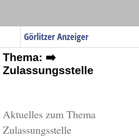
Navigation
Görlitzer Anzeiger
Startseite
Thema: ➡️
Menüpunkte
Politik
Zulassungsstelle
Gesellschaft
Wirtschaft
Service
Verkehr
Aktuelles zum Thema
Gesundheit
Zulassungsstelle
Kultur
Sport