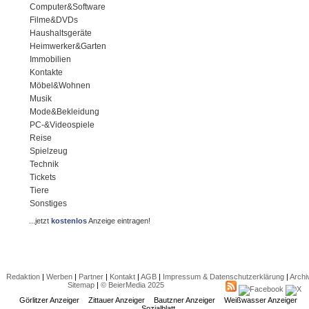
Computer&Software
Filme&DVDs
Haushaltsgeräte
Heimwerker&Garten
Immobilien
Kontakte
Möbel&Wohnen
Musik
Mode&Bekleidung
PC-&Videospiele
Reise
Spielzeug
Technik
Tickets
Tiere
Sonstiges
...jetzt
kostenlos
Anzeige eintragen!
Redaktion
|
Werben
|
Partner
|
Kontakt
|
AGB
|
Impressum & Datenschutzerklärung
|
Archi
Sitemap
|
© BeierMedia 2025
Görlitzer Anzeiger
Zittauer Anzeiger
Bautzner Anzeiger
Weißwasser Anzeiger
Sozialblatt