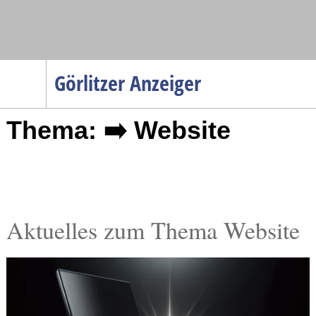
Navigation
Görlitzer Anzeiger
Startseite
Thema: ➡️ Website
Menüpunkte
Politik
Gesellschaft
Wirtschaft
Service
Aktuelles zum Thema Website
Verkehr
Gesundheit
Kultur
Sport