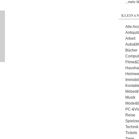
...mehr 
KLEINAN
Alle An
Antiqui
Arbeit
Auto&Mo
Bücher
Comput
Filme&
Haushal
Heimwe
Immobil
Kontakt
r
Möbel&
Musik
Mode&B
PC-&Vid
Reise
Spielze
Technik
Tickets
Tiere