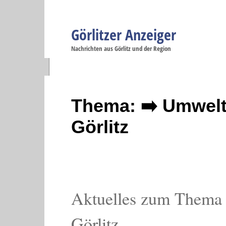
Görlitzer Anzeiger
Navigation
Nachrichten aus Görlitz und der Region
Menüpunkte
Görlitz
Görlitz
Görlitz
Görlitz
Gö
Startseite
Politik
Gesellschaft
Wirtschaft
Se
Thema: ➡️ Umwelt
Görlitz
Aktuelles zum Thema
Görlitz