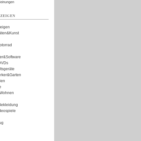
Meinungen
ZEIGEN
zeigen
täten&Kunst
torrad
er&Software
DVDs
tsgeräte
rker&Garten
ien
e
Wohnen
ekleidung
eospiele
ug