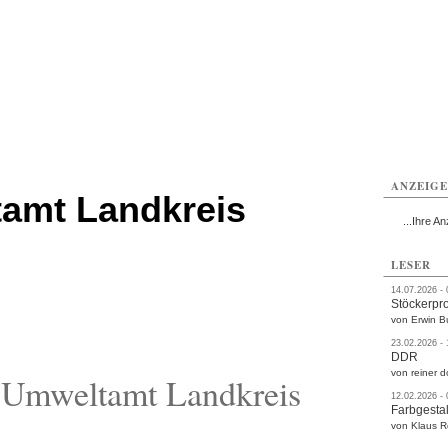
rlitz
Görlitz
Görlitz
Görlitz
Görlitz
Görlitz
rvice
Verkehr
Gesundheit
Kultur
Sport
Termine
ANZEIG
amt Landkreis
...Ihre An
LESER
14.07.2026 -
Stöckerpr
von Erwin B
23.02.2026 -
DDR
von reiner d
 Umweltamt Landkreis
12.02.2026 -
Farbgestal
von Klaus 