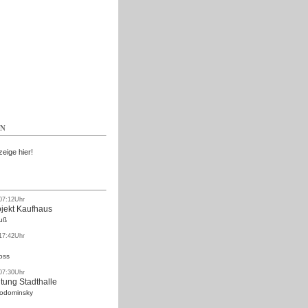
Kostenlos
EN
zeige hier!
 07:12Uhr
ojekt Kaufhaus
uß
 17:42Uhr
oss
 07:30Uhr
tung Stadthalle
Rodominsky