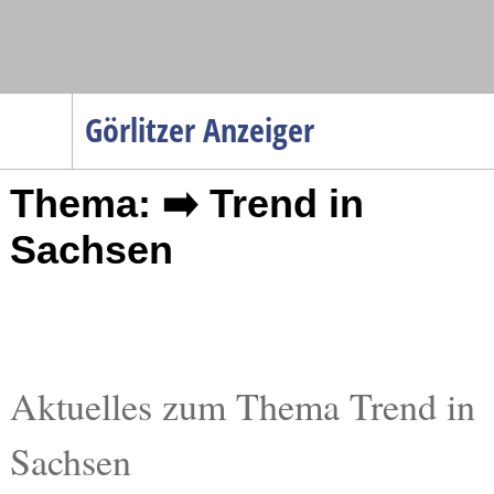
Navigation
Görlitzer Anzeiger
Startseite
Thema: ➡️ Trend in
Menüpunkte
Politik
Sachsen
Gesellschaft
Wirtschaft
Service
Verkehr
Aktuelles zum Thema Trend in
Gesundheit
Sachsen
Kultur
Sport