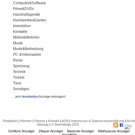
Computer&Software
Filme&DVDs
Haushaltsgeräte
Heimwerker&Garten
Immobilien
Kontakte
Möbel&Wohnen
Musik
Mode&Bekleidung
PC-&Videospiele
Reise
Spielzeug
Technik
Tickets
Tiere
Sonstiges
...jetzt
kostenlos
Anzeige eintragen!
Redaktion
|
Werben
|
Partner
|
Kontakt
|
AGB
|
Impressum & Datenschutzerklärung
|
Archi
Sitemap
|
© BeierMedia 2025
Görlitzer Anzeiger
Zittauer Anzeiger
Bautzner Anzeiger
Weißwasser Anzeiger
Sozialblatt